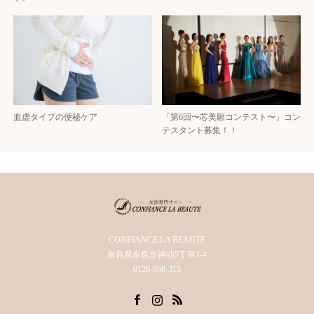
血虚タイプの便秘ケア
「第6回〜芯美願コンテスト〜」コン
テスタント募集！！
CONFIANCE LA BEAUTE
奈良県奈良市神功5丁目1-4
0120-868-315
Facebook
Instagram
RSS