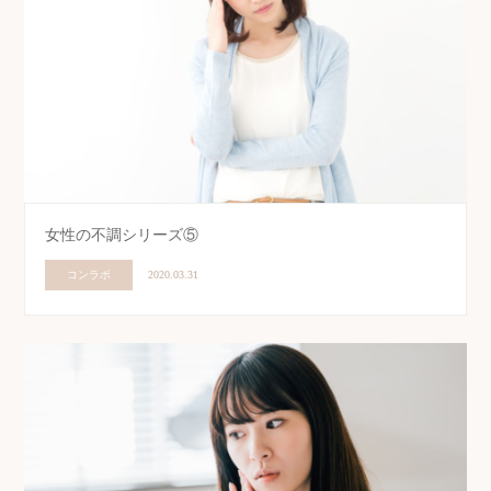
女性の不調シリーズ⑤
コンラボ
2020.03.31