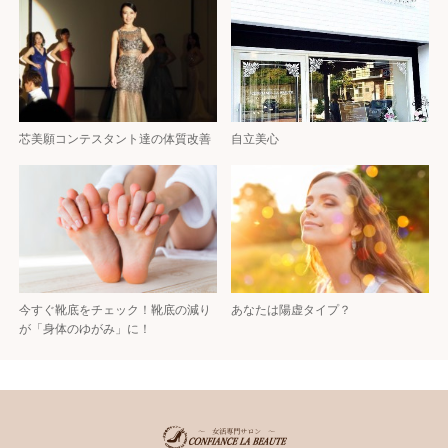
芯美願コンテスタント達の体質改善
自立美心
今すぐ靴底をチェック！靴底の減り
あなたは陽虚タイプ？
が「身体のゆがみ」に！